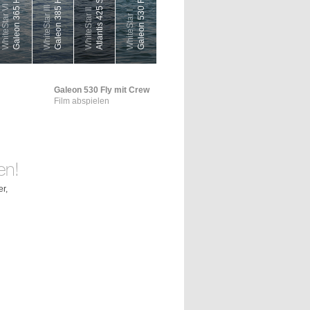
Galeon 365 HTS
Galeon 385 HTL
Atlantis 425 SC
Galeon 530 Fly
WhiteStar VI
WhiteStar III
WhiteStar II
WhiteStar I
Galeon 530 Fly mit Crew
Film abspielen
en!
r,