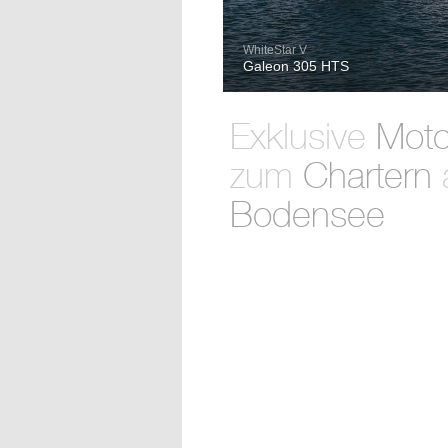
WhiteStar V
Galeon 305 HTS
Exklusive
Moto
zum
Chartern
Bodensee