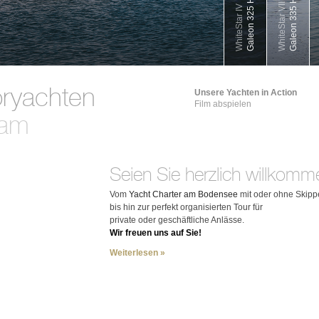
Galeon 325 HTS
Galeon 335 HTS
WhiteStar VII
WhiteStar IV
ryachten
Unsere Yachten in Action
Film abspielen
am
Seien Sie herzlich willkomm
Vom
Yacht Charter am Bodensee
mit oder ohne Skippe
bis hin zur perfekt organisierten Tour
für
private oder geschäftliche Anlässe.
Wir freuen uns auf Sie!
Weiterlesen »